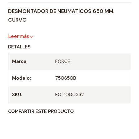
i
DESMONTADOR DE NEUMATICOS 650 MM.
d
CURVO.
a
d
Leer más
DETALLES
Marca:
FORCE
Modelo:
750650B
SKU:
FO-1000332
COMPARTIR ESTE PRODUCTO