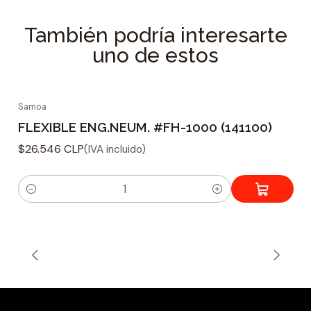
También podría interesarte
uno de estos
Samoa
FLEXIBLE ENG.NEUM. #FH-1000 (141100)
$26.546 CLP
(IVA incluido)
C
a
n
t
i
d