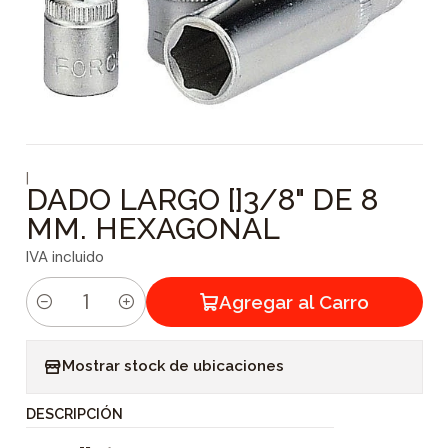
|
DADO LARGO []3/8" DE 8
MM. HEXAGONAL
IVA incluido
Agregar al Carro
C
a
Mostrar stock de ubicaciones
n
t
DESCRIPCIÓN
i