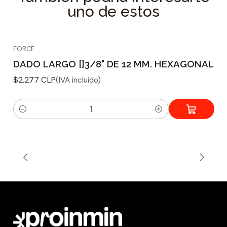
uno de estos
FORCE
DADO LARGO []3/8" DE 12 MM. HEXAGONAL
$2.277 CLP
(IVA incluido)
C
a
n
t
i
d
a
d