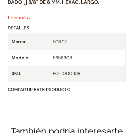
DADO [] 3/8" DE 8 MM. HEXAG. LARGO.
d
a
Leer más
d
DETALLES
Marca:
FORCE
Modelo:
5356308
SKU:
FO-1000338
COMPARTIR ESTE PRODUCTO
También podría interesarte