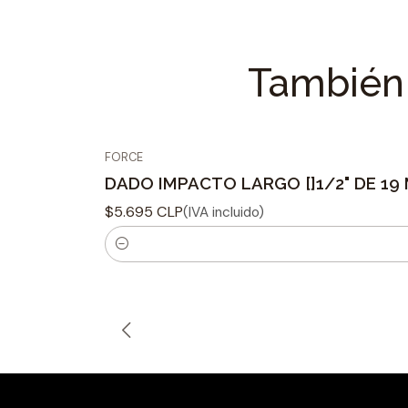
También 
FORCE
DADO IMPACTO LARGO []1/2" DE 19
$5.695 CLP
(IVA incluido)
C
a
n
t
i
d