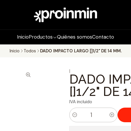
Inicio
Productos
Quiénes somos
Contacto
Inicio
Todos
DADO IMPACTO LARGO []1/2" DE 14 MM.
|
DADO IM
[]1/2" DE 
IVA incluido
C
a