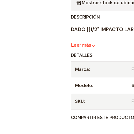
Mostrar stock de ubica
n
t
DESCRIPCIÓN
i
DADO []1/2" IMPACTO LA
d
a
Leer más
d
DETALLES
Marca:
Modelo:
SKU:
COMPARTIR ESTE PRODUCT