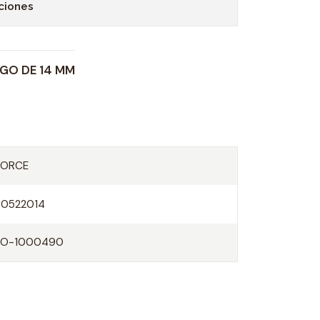
ciones
RGO DE 14 MM
FORCE
60522014
FO-1000490
O