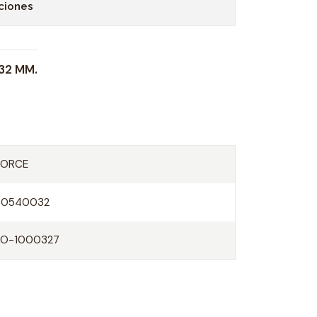
ciones
32 MM.
FORCE
60540032
FO-1000327
O