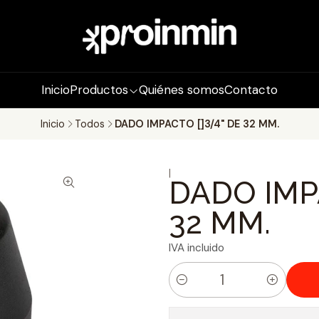
Inicio
Productos
Quiénes somos
Contacto
Inicio
Todos
DADO IMPACTO []3/4" DE 32 MM.
|
DADO IMPA
32 MM.
IVA incluido
C
a