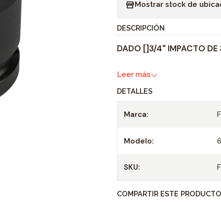
Mostrar stock de ubica
n
t
DESCRIPCIÓN
i
DADO []3/4" IMPACTO DE 
d
a
Leer más
d
DETALLES
Marca:
Modelo:
SKU:
COMPARTIR ESTE PRODUCT