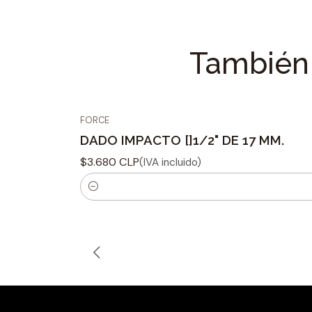
También 
FORCE
DADO IMPACTO []1/2" DE 17 MM.
$3.680 CLP
(IVA incluido)
C
a
n
t
i
d