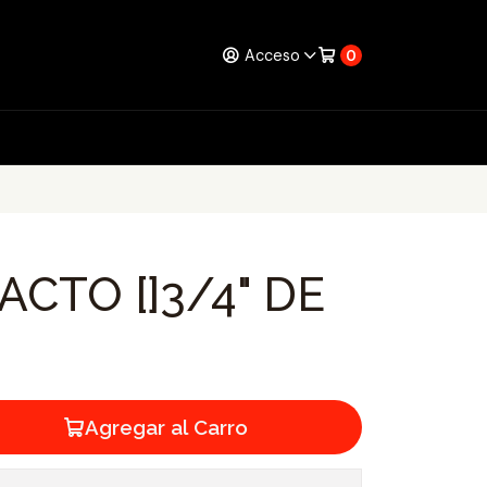
Acceso
0
CTO []3/4" DE
Agregar al Carro