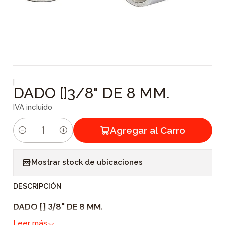
|
DADO []3/8" DE 8 MM.
IVA incluido
Agregar al Carro
C
a
Mostrar stock de ubicaciones
n
t
DESCRIPCIÓN
i
DADO [] 3/8" DE 8 MM.
d
a
Leer más