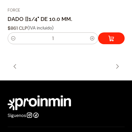
FORCE
DADO []1/4" DE 10.0 MM.
$861 CLP
(IVA incluido)
C
a
n
t
i
d
a
d
Síguenos