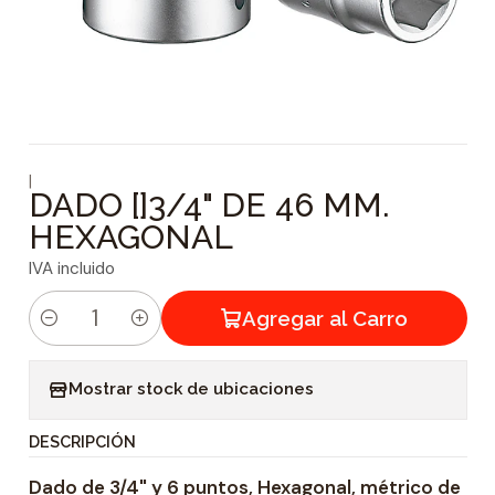
|
DADO []3/4" DE 46 MM.
HEXAGONAL
IVA incluido
Agregar al Carro
C
a
Mostrar stock de ubicaciones
n
t
DESCRIPCIÓN
i
Dado de 3/4" y 6 puntos, Hexagonal, métrico de
d