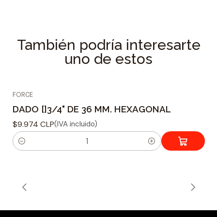
Tamaño: 46 mm
Especificaciones Técnicas
También podría interesarte
Tipo de dado : Hexagonal
uno de estos
Material fabricacion : Acero Reforzado
Cromo Vanadio
Tamaño adaptador : 3/4
FORCE
Tamaño de Acoplamiento : 46 mm
DADO []3/4" DE 36 MM. HEXAGONAL
Peso : 669 grs.
$9.974 CLP
(IVA incluido)
C
a
n
t
i
d