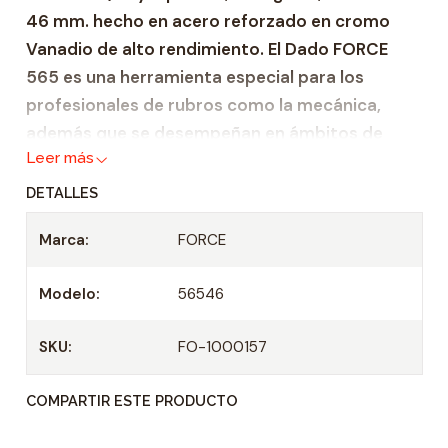
46 mm. hecho en acero reforzado en cromo
a
Vanadio de alto rendimiento. El Dado FORCE
d
565 es una herramienta especial para los
profesionales de rubros como la mecánica,
además que se desempeñan en ámbitos de
Leer más
trabajo pesado, semi industrial e industrial. Esto
debido a que gracias a su fabricación, hecha
DETALLES
bajo altos estándares de calidad, esta copa
Marca:
FORCE
garantiza fiabilidad y durabilidad.
Zócalo de servicio pesado hecho de acero
Modelo:
56546
reforzado Cromo Venadio.
Adecuado para todas las carracas de 3/4" y
SKU:
FO-1000157
mangos en T
COMPARTIR ESTE PRODUCTO
Casquillo: 3/4"
Longitud: 68 mm