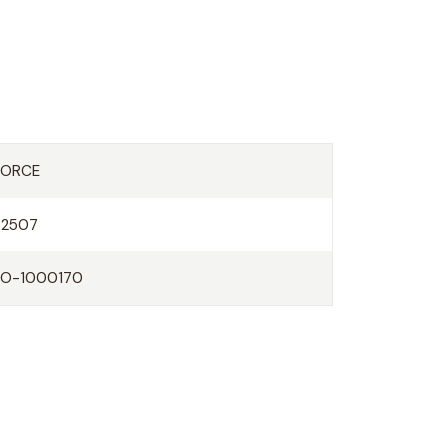
FORCE
52507
FO-1000170
O