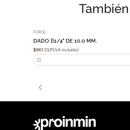
También 
FORCE
DADO []1/4" DE 10.0 MM.
$861 CLP
(IVA incluido)
C
a
n
t
i
d
a
d