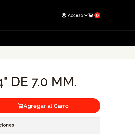
Acceso
0
4" DE 7.0 MM.
Agregar al Carro
ciones