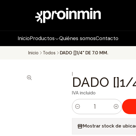
Inicio
Productos
Quiénes somos
Contacto
Inicio
Todos
DADO []1/4" DE 7.0 MM.
|
DADO []1/
IVA incluido
C
a
Mostrar stock de ubica
n