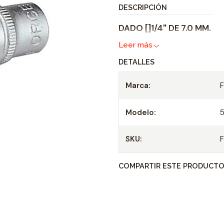
t
DESCRIPCIÓN
i
DADO []1/4" DE 7.0 MM.
d
a
Leer más
d
DETALLES
Marca:
Modelo:
SKU:
COMPARTIR ESTE PRODUCT