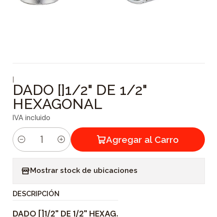
|
DADO []1/2" DE 1/2"
HEXAGONAL
IVA incluido
Agregar al Carro
C
a
Mostrar stock de ubicaciones
n
t
DESCRIPCIÓN
i
DADO []1/2" DE 1/2" HEXAG.
d