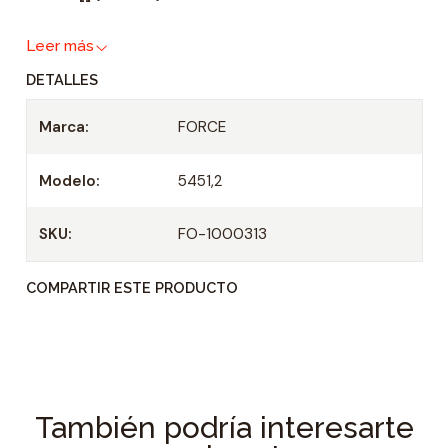
a
Leer más
d
DETALLES
Marca:
FORCE
Modelo:
5451,2
SKU:
FO-1000313
COMPARTIR ESTE PRODUCTO
También podría interesarte