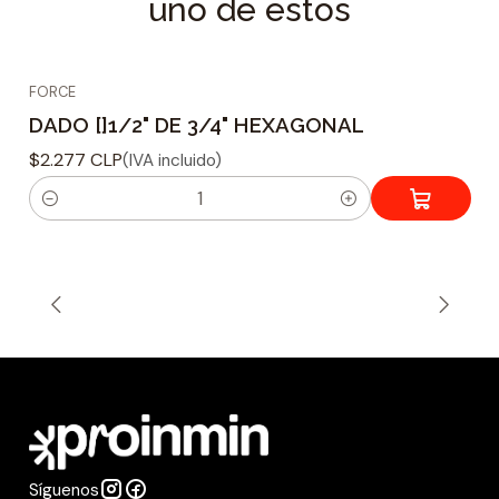
uno de estos
FORCE
DADO []1/2" DE 3/4" HEXAGONAL
$2.277 CLP
(IVA incluido)
C
a
n
t
i
d
a
d
Síguenos