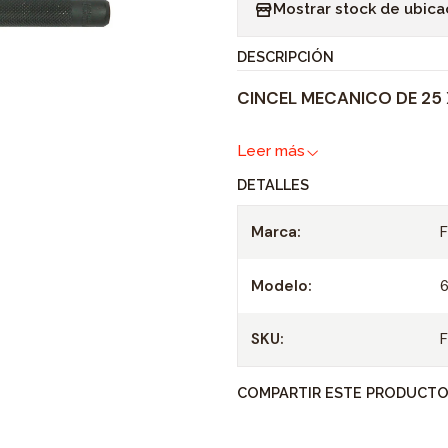
Mostrar stock de ubica
n
t
DESCRIPCIÓN
i
CINCEL MECANICO DE 25 
d
a
Leer más
d
DETALLES
Marca:
Modelo:
SKU:
COMPARTIR ESTE PRODUCT