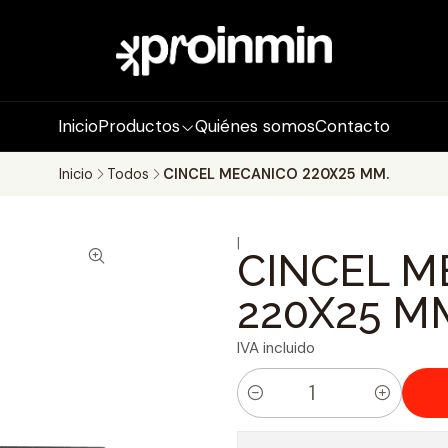
Inicio
Productos
Quiénes somos
Contacto
Inicio
Todos
CINCEL MECANICO 220X25 MM.
|
CINCEL M
220X25 M
IVA incluido
C
a