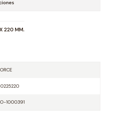
ciones
X 220 MM.
FORCE
60225220
FO-1000391
O