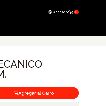
Acceso
0
ECANICO
M.
Agregar al Carro