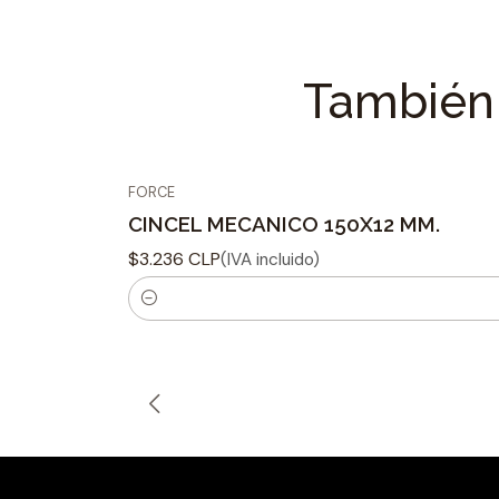
También 
FORCE
CINCEL MECANICO 150X12 MM.
$3.236 CLP
(IVA incluido)
C
a
n
t
i
d