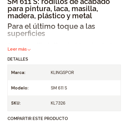
SM 611 S: rodillos de acabado
d
para pintura, laca, masilla,
a
madera, plástico y metal
d
Para el último toque a las
superficies
Con este
rodillo de fibra sintética
, el acabado
Leer más
fino de diferentes superficies ya no plantea
DETALLES
ningún problema. Utilice el
rodillo de
acabado
para el mecanizado de - pintura, -
Marca:
KLINGSPOR
laca, - masilla, - madera, - plástico y - metal.
Modelo:
SM 611 S
Por este motivo, el rodillo de
acabado es particularmente
apropiado para trabajos finos en
SKU:
KL7326
superficies
COMPARTIR ESTE PRODUCTO
Con la distribución radial en forma de abanico