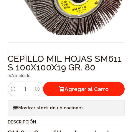
|
CEPILLO MIL HOJAS SM611
S 100X100X19 GR. 80
IVA incluido
Agregar al Carro
C
a
Mostrar stock de ubicaciones
n
t
DESCRIPCIÓN
i