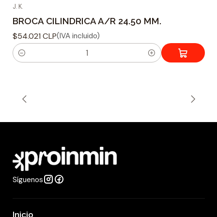
J. K.
BROCA CILINDRICA A/R 24.50 MM.
$54.021 CLP
(IVA incluido)
C
a
n
t
i
d
a
d
Síguenos
Inicio