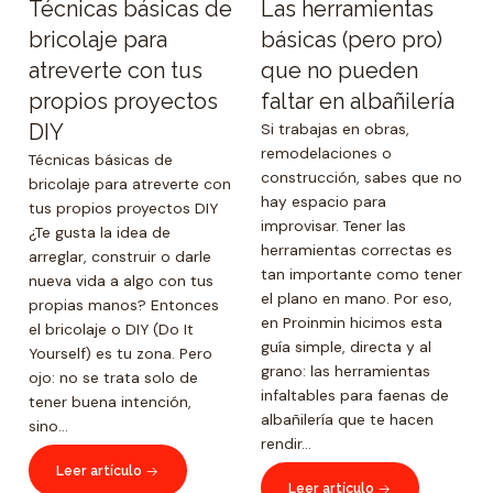
Técnicas básicas de
Las herramientas
bricolaje para
básicas (pero pro)
atreverte con tus
que no pueden
propios proyectos
faltar en albañilería
DIY
Si trabajas en obras,
remodelaciones o
Técnicas básicas de
construcción, sabes que no
bricolaje para atreverte con
hay espacio para
tus propios proyectos DIY
improvisar. Tener las
¿Te gusta la idea de
herramientas correctas es
arreglar, construir o darle
tan importante como tener
nueva vida a algo con tus
el plano en mano. Por eso,
propias manos? Entonces
en Proinmin hicimos esta
el bricolaje o DIY (Do It
guía simple, directa y al
Yourself) es tu zona. Pero
grano: las herramientas
ojo: no se trata solo de
infaltables para faenas de
tener buena intención,
albañilería que te hacen
sino...
rendir...
Leer artículo
Leer artículo