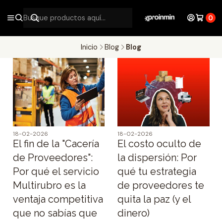
0
Inicio
Blog
Blog
18-02-2026
18-02-2026
El fin de la "Cacería
El costo oculto de
de Proveedores":
la dispersión: Por
Por qué el servicio
qué tu estrategia
Multirubro es la
de proveedores te
ventaja competitiva
quita la paz (y el
que no sabías que
dinero)