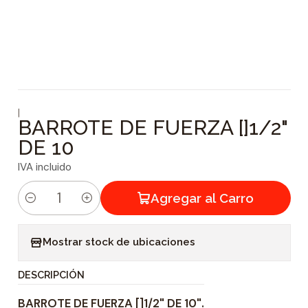
|
BARROTE DE FUERZA []1/2"
DE 10
IVA incluido
Agregar al Carro
C
a
Mostrar stock de ubicaciones
n
t
DESCRIPCIÓN
i
BARROTE DE FUERZA []1/2" DE 10".
d