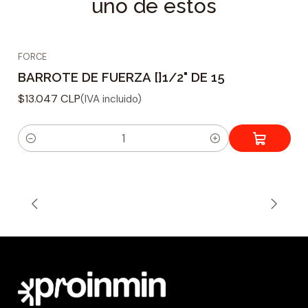
uno de estos
FORCE
BARROTE DE FUERZA []1/2" DE 15
$13.047 CLP
(IVA incluido)
C
a
n
t
i
d
a
d