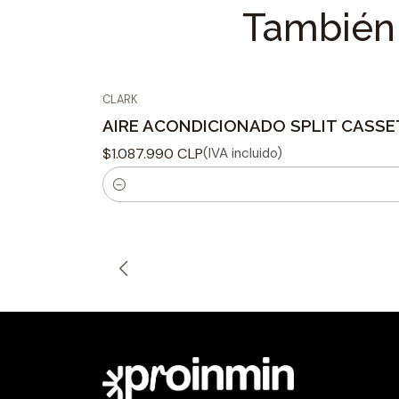
También 
CLARK
AIRE ACONDICIONADO SPLIT CASSE
$1.087.990 CLP
(IVA incluido)
C
a
n
t
i
d
a
d