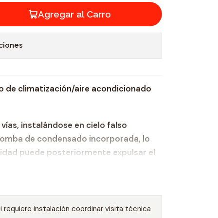
Agregar al Carro
ciones
o de climatización/aire acondicionado
vías, instalándose en cielo falso
bomba de condensado incorporada, lo
unidad puede posteriormente expulsar el
hacia el exterior.
 el caso de que la fuente de alimentación
nte, permite volver a la configuración
onada
i requiere instalación coordinar visita técnica