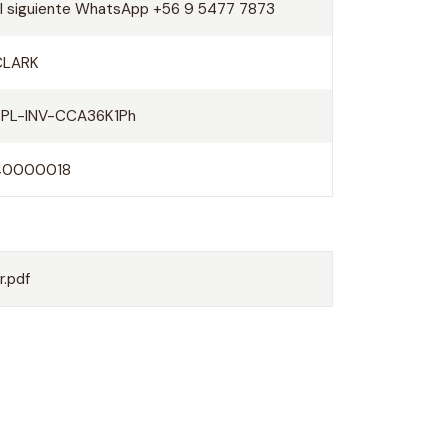
al siguiente WhatsApp +56 9 5477 7873
CLARK
SPL-INV-CCA36K1Ph
40000018
.pdf
O