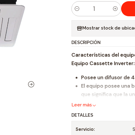
C
a
Mostrar stock de ubica
n
t
DESCRIPCIÓN
i
Características del equip
d
Equipo Cassette Inverter:
a
d
Posee un difusor de 4 
El equipo posee una 
que significa que la 
agua de condensación 
Leer más
Inicio automático: En
DETALLES
se corte inesperadame
previamente selecci
Servicio:
S