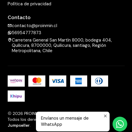
Política de privacidad
Contacto
contacto@proinmin.cl
56954777873
Carretera General San Martín 8000, bodega 404,
Quilicura, 8700000, Quilicura, santiago, Región
Metropolitana, Chile
2026 PROINMIN.
Envíanos un mensaje de
Todos los derechos reservados.
Desarrollado por
WhatsApp
Jumpseller
.