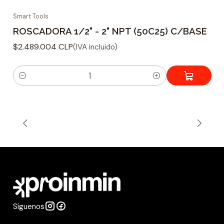
Smart Tools
ROSCADORA 1/2" - 2" NPT (50C25) C/BASE
$2.489.004 CLP
(IVA incluido)
C
a
n
t
i
d
a
d
Síguenos