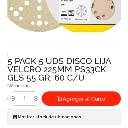
|
5 PACK 5 UDS DISCO LIJA
VELCRO 225MM PS33CK
GLS 55 GR. 60 C/U
IVA incluido
Agregar al Carro
C
a
Mostrar stock de ubicaciones
n
t