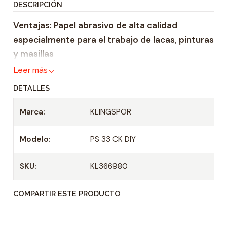
DESCRIPCIÓN
i
Ventajas: Papel abrasivo de alta calidad
d
especialmente para el trabajo de lacas, pinturas
a
y masillas
d
Leer más
DETALLES
Marca:
KLINGSPOR
Modelo:
PS 33 CK DIY
SKU:
KL366980
COMPARTIR ESTE PRODUCTO