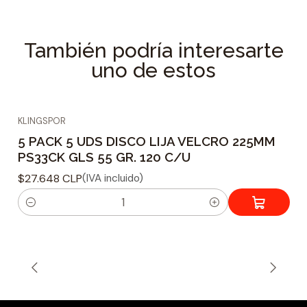
También podría interesarte
uno de estos
KLINGSPOR
5 PACK 5 UDS DISCO LIJA VELCRO 225MM
PS33CK GLS 55 GR. 120 C/U
$27.648 CLP
(IVA incluido)
C
a
n
t
i